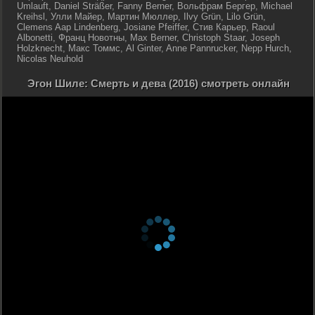
Umlauft, Daniel Sträßer, Fanny Berner, Вольфрам Бергер, Michael
Kreihsl, Улли Майер, Мартин Мюллер, Ilvy Grün, Lilo Grün,
Clemens Aap Lindenberg, Josiane Pfeiffer, Стив Карьер, Raoul
Albonetti, Франц Новотны, Max Berner, Christoph Staar, Joseph
Holzknecht, Макс Томмс, Al Ginter, Anne Pannrucker, Nepp Hurch,
Nicolas Neuhold
Эгон Шиле: Смерть и дева (2016) смотреть онлайн