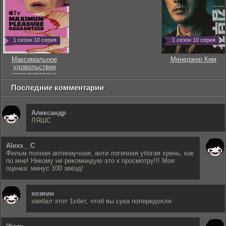
1 сезон 10 серия
1 сезон 10 серия
Максимальное
Менеджер Ким
удовольствие
гарантировано
Последние комментарии
Александр
ЛЯШС
Alexx__C
Фильм полная антинаучная, анти логичная убогая хрень, как
по мне! Никому не рекомендую это к просмотру!!! Моя
оценка: минус 100 звёзд!
хозяин
заебал этот 1хбет, чтоб вы сука попередохли