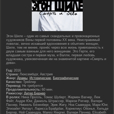
Эгон Шиле – один из самых скандальных и провокационных
художников Вены первой половины XX века. Неисправимый
ловелас, вечно искавший вдохновения в объятиях женщин,
Шиле, тем не менее, пронёс через всю жизнь привязанность к
двум самым важным для него женщинам. Это Герти, его
младшая сестра и первая муза, и Валли, первая любовь
художника, увековеченная им на знаменитой картине «Смерть и
дева».
Год:
2016
Страна:
Люксембург, Австрия
Жанр:
Драмы
,
Исторические
,
Биографические
Качество:
Трейлер
Перевод:
Не требуется
Продолжительность:
60 мин.
Режиссер:
Дитер Бернер
В ролях:
Нина Пролль, Томас Шуберт, Жермен Вагнер, Люк
Фейт, Андре Юнг, Даниэль Штрассер, Марези Ригнер, Валери
Пахнер, Никкель Бёзенберг, Эрик Жигу, Ноа Сааведра, Мари Юнг,
Элизабет Умлаут, Ларисса Брайдбах, Корнелиус Обонья, Хильде
Бергер, Ной Сааведра, Maresi Riegner, Валери Пачнер, Elisabeth