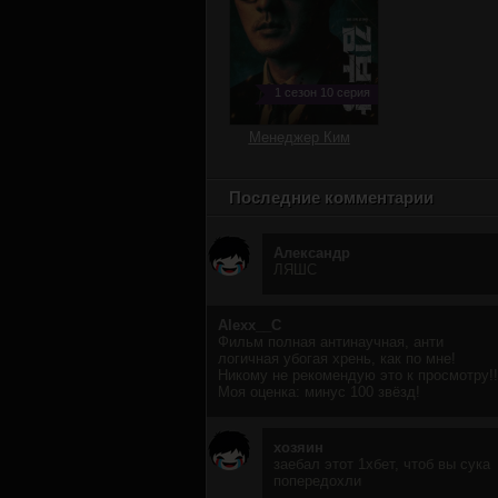
1 сезон 10 серия
Менеджер Ким
Последние комментарии
Александр
ЛЯШС
Alexx__C
Фильм полная антинаучная, анти
логичная убогая хрень, как по мне!
Никому не рекомендую это к просмотру!!
Моя оценка: минус 100 звёзд!
хозяин
заебал этот 1хбет, чтоб вы сука
попередохли