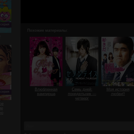
 серия
Похожие материалы
:
0
Влюбленная
Семь дней:
Моя история
 серия
вампирша
понедельник —
любви!!
четверг
ое
ие
но