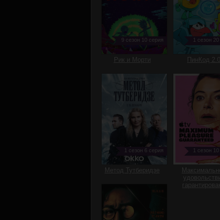
9 сезон 10 серия
1 сезон 20
Рик и Морти
ПинКод 2.
1 сезон 6 серия
1 сезон 10
Метод Тутберидзе
Максимальн
удовольств
гарантирова