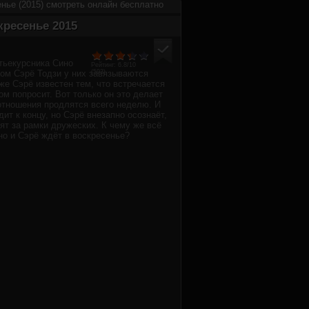
нье (2015) смотреть онлайн бесплатно
кресенье 2015
тьекурсника Сино
Рейтинг:
6.8
/10
ом Сэрё Тодзи у них завязываются
(
593
)
же Сэрё известен тем, что встречается
том попросит. Вот только он это делает
отношения продлятся всего неделю. И
ит к концу, но Сэрё внезапно осознаёт,
ят за рамки дружеских. К чему же всё
но и Сэрё ждёт в воскресенье?