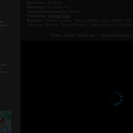
Качество:
Трейлер
Перевод:
Не требуется
Продолжительность:
60 мин.
Режиссер:
Кэндзи Ёкои
В ролях:
Хинако Танака, Томоки Хиросэ, Юки Хиёри, Рин
де
Такигути, Джеймс Такеши Ямада, Томоки Хиросе, Rin Ishi
равил,
э...
Семь дней: пятница — воскресенье (
тких
:
ти ч...