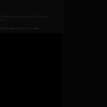
 Исикава, Ицуки Сагара, Юкихиро
kawa
2015) смотреть онлайн