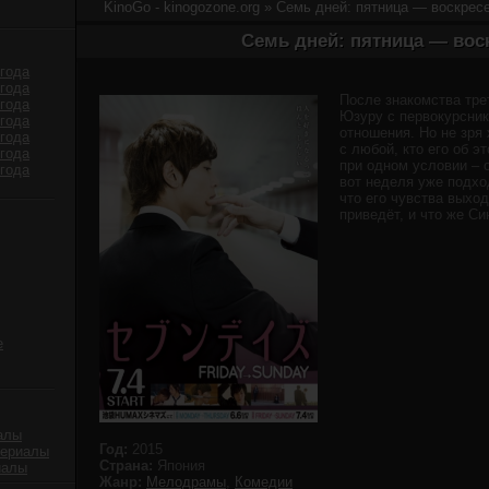
KinoGo - kinogozone.org
» Семь дней: пятница — воскресе
Семь дней: пятница — вос
года
года
После знакомства тре
года
Юзуру с первокурсник
года
отношения. Но не зря 
года
с любой, кто его об э
года
при одном условии – 
года
вот неделя уже подход
что его чувства выход
приведёт, и что же Си
е
алы
Год:
2015
сериалы
Страна:
Япония
иалы
Жанр:
Мелодрамы
,
Комедии