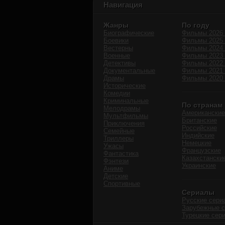
Навигация
Жанры
По году
Биографические
Фильмы 2026 
Боевики
Фильмы 2025 
Вестерны
Фильмы 2024 
Военные
Фильмы 2023 
Детективы
Фильмы 2022 
Документальные
Фильмы 2021 
Драмы
Фильмы 2020 
Исторические
Комедии
Криминальные
По странам
Мелодрамы
Американские
Мультфильмы
Британские
Приключения
Российские
Семейные
Индийские
Триллеры
Немецкие
Ужасы
Французские
Фантастика
Казахстански
Фэнтези
Украинские
Аниме
Детские
Спортивные
Сериалы
Русские сери
Зарубежные 
Турецкие сер