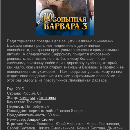
Ради торжества правды и для защиты безвинно обижаемых
Варвара снова проявляет недюжинные детективные
способности, раскрывая преступные замыслы и криминальные
интриги. А следователю Сафронову придется откровенно
ревновать, вот только понять бы, к чему больше – к ее
любимому сыскному хобби или к директору турбазы, который,
как назло, оказывается старым знакомым Варвары, а заодно и ее
новоиспеченным ухажером… Нам предстоит узнать, кому из них
отдаст свое предпочтение и какими хитроумными способами на
этот раз разоблачит преступников Любопытная Варвара.
Год:
2015
Страна:
Россия, СНГ
Жанр:
Комедии
,
Детективы
Качество:
Трейлер
Перевод:
Не требуется
Последняя серия онлайн:
1 сезон 8 серия
Продолжительность:
60 мин.
Режиссер:
Андрей Силкин
В ролях:
Елена Яковлева, Юрий Нифонтов, Арина Постникова,
Сергей Баталов, Никита Смольянинов, Ксения Бехтина, Дмитрий