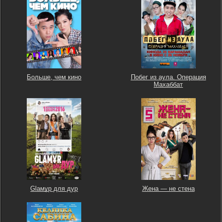
Больше, чем кино
Побег из аула. Операция
Махаббат
Glaмұр для дур
Жена — не стена