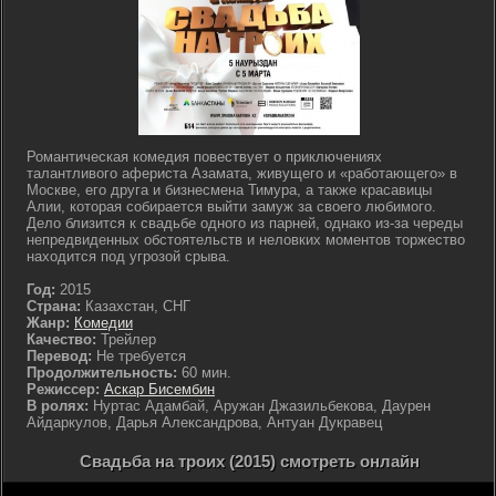
Романтическая комедия повествует о приключениях
талантливого афериста Азамата, живущего и «работающего» в
Москве, его друга и бизнесмена Тимура, а также красавицы
Алии, которая собирается выйти замуж за своего любимого.
Дело близится к свадьбе одного из парней, однако из-за череды
непредвиденных обстоятельств и неловких моментов торжество
находится под угрозой срыва.
Год:
2015
Страна:
Казахстан, СНГ
Жанр:
Комедии
Качество:
Трейлер
Перевод:
Не требуется
Продолжительность:
60 мин.
Режиссер:
Аскар Бисембин
В ролях:
Нуртас Адамбай, Аружан Джазильбекова, Даурен
Айдаркулов, Дарья Александрова, Антуан Дукравец
Свадьба на троих (2015) смотреть онлайн