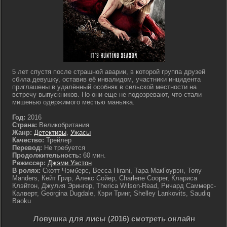
5 лет спустя после страшной аварии, в которой группа друзей
сбила девушку, оставив её инвалидом, участники инцидента
приглашены в удалённый особняк в сельской местности на
встречу выпускников. Но они еще не подозревают, что стали
мишенью одержимого местью маньяка.
Год:
2016
Страна:
Великобритания
Жанр:
Детективы
,
Ужасы
Качество:
Трейлер
Перевод:
Не требуется
Продолжительность:
60 мин.
Режиссер:
Джэми Уэстон
В ролях:
Скотт Чэмберс, Becca Hirani, Тара МакГоурэн, Tony
Manders, Кейт Грир, Алекс Сойер, Charlene Cooper, Клариса
Клэйтон, Джулия Эрингер, Therica Wilson-Read, Ричард Саммерс-
Калверт, Georgina Dugdale, Кэри Тринг, Shelley Lankovits, Saudiq
Baoku
Ловушка для лисы (2016) смотреть онлайн