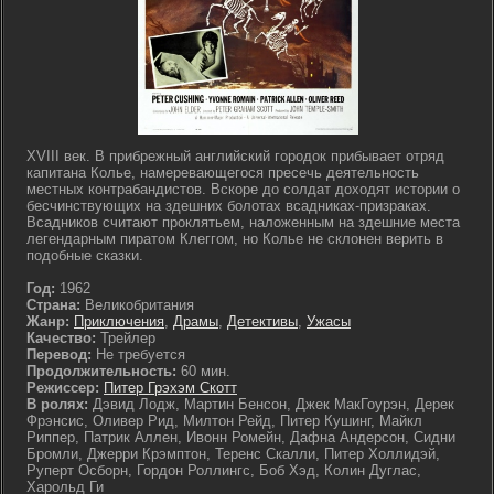
XVIII век. В прибрежный английский городок прибывает отряд
капитана Колье, намеревающегося пресечь деятельность
местных контрабандистов. Вскоре до солдат доходят истории о
бесчинствующих на здешних болотах всадниках-призраках.
Всадников считают проклятьем, наложенным на здешние места
легендарным пиратом Клеггом, но Колье не склонен верить в
подобные сказки.
Год:
1962
Страна:
Великобритания
Жанр:
Приключения
,
Драмы
,
Детективы
,
Ужасы
Качество:
Трейлер
Перевод:
Не требуется
Продолжительность:
60 мин.
Режиссер:
Питер Грэхэм Скотт
В ролях:
Дэвид Лодж, Мартин Бенсон, Джек МакГоурэн, Дерек
Фрэнсис, Оливер Рид, Милтон Рейд, Питер Кушинг, Майкл
Риппер, Патрик Аллен, Ивонн Ромейн, Дафна Андерсон, Сидни
Бромли, Джерри Крэмптон, Теренс Скалли, Питер Холлидэй,
Руперт Осборн, Гордон Роллингс, Боб Хэд, Колин Дуглас,
Харольд Ги