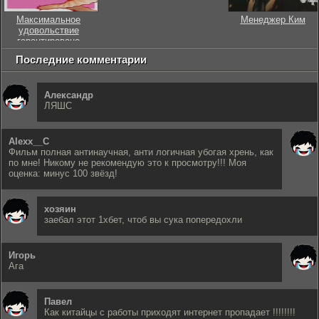
Максимальное
Менеджер Ким
удовольствие
гарантировано
Последние комментарии
Александр
ЛЯШС
Alexx__C
Фильм полная антинаучная, анти логичная убогая хрень, как
по мне! Никому не рекомендую это к просмотру!!! Моя
оценка: минус 100 звёзд!
хозяин
заебал этот 1хбет, чтоб вы сука попередохли
Игорь
Ага
Павел
Как китайцы с работы приходят интернет пропадает !!!!!!!!