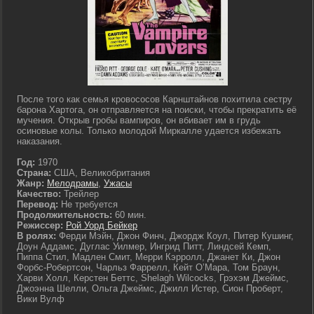
После того как семья кровососов Карнштайнов похитила сестру
барона Хартога, он отправляется на поиски, чтобы прекратить её
мучения. Открыв гробы вампиров, он вбивает им в грудь
осиновые колы. Только молодой Миркалле удается избежать
наказания.
Год:
1970
Страна:
США, Великобритания
Жанр:
Мелодрамы
,
Ужасы
Качество:
Трейлер
Перевод:
Не требуется
Продолжительность:
60 мин.
Режиссер:
Рой Уорд Бейкер
В ролях:
Ферди Мэйн, Джон Финч, Джордж Коул, Питер Кушинг,
Доун Аддамс, Дуглас Уилмер, Ингрид Питт, Линдсей Кемп,
Пиппа Стил, Мадлен Смит, Мерри Кэрролл, Джанет Ки, Джон
Форбс-Робертсон, Чарльз Фаррелл, Кейт О’Мара, Том Браун,
Харви Холл, Керстен Беттс, Shelagh Wilcocks, Грэхэм Джеймс,
Джоэнна Шелли, Ольга Джеймс, Джилл Истер, Сион Проберт,
Вики Вулф