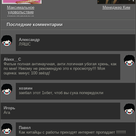
Максимальное
Менеджер Ким
удовольствие
гарантировано
Последние комментарии
Александр
ЛЯШС
Alexx__C
Фильм полная антинаучная, анти логичная убогая хрень, как
по мне! Никому не рекомендую это к просмотру!!! Моя
оценка: минус 100 звёзд!
хозяин
заебал этот 1хбет, чтоб вы сука попередохли
Игорь
Ага
Павел
Как китайцы с работы приходят интернет пропадает !!!!!!!!