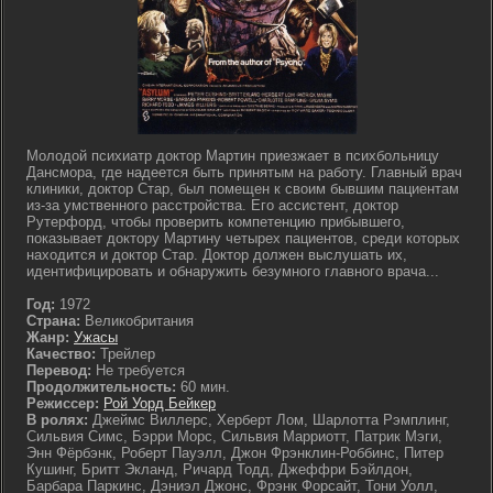
Молодой психиатр доктор Мартин приезжает в психбольницу
Дансмора, где надеется быть принятым на работу. Главный врач
клиники, доктор Стар, был помещен к своим бывшим пациентам
из-за умственного расстройства. Его ассистент, доктор
Рутерфорд, чтобы проверить компетенцию прибывшего,
показывает доктору Мартину четырех пациентов, среди которых
находится и доктор Стар. Доктор должен выслушать их,
идентифицировать и обнаружить безумного главного врача...
Год:
1972
Страна:
Великобритания
Жанр:
Ужасы
Качество:
Трейлер
Перевод:
Не требуется
Продолжительность:
60 мин.
Режиссер:
Рой Уорд Бейкер
В ролях:
Джеймс Виллерс, Херберт Лом, Шарлотта Рэмплинг,
Сильвия Симс, Бэрри Морс, Сильвия Марриотт, Патрик Мэги,
Энн Фёрбэнк, Роберт Пауэлл, Джон Фрэнклин-Роббинс, Питер
Кушинг, Бритт Экланд, Ричард Тодд, Джеффри Бэйлдон,
Барбара Паркинс, Дэниэл Джонс, Фрэнк Форсайт, Тони Уолл,