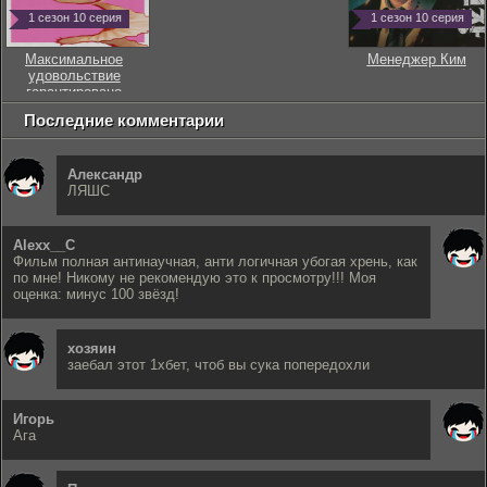
1 сезон 10 серия
1 сезон 10 серия
Максимальное
Менеджер Ким
удовольствие
гарантировано
Последние комментарии
Александр
ЛЯШС
Alexx__C
Фильм полная антинаучная, анти логичная убогая хрень, как
по мне! Никому не рекомендую это к просмотру!!! Моя
оценка: минус 100 звёзд!
хозяин
заебал этот 1хбет, чтоб вы сука попередохли
Игорь
Ага