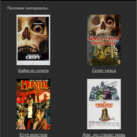
Похожие материалы
:
Байки из склепа
Склеп ужаса
Клуб монстров
Дом, где стекает кровь