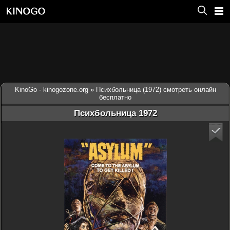
KinoGo - kinogozone.org
» Психбольница (1972) смотреть онлайн
бесплатно
Психбольница 1972