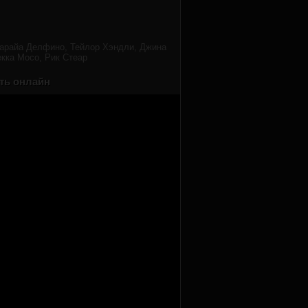
арайа Делфино, Тейлор Хэндли, Джина
кка Мосо, Рик Стеар
ть онлайн