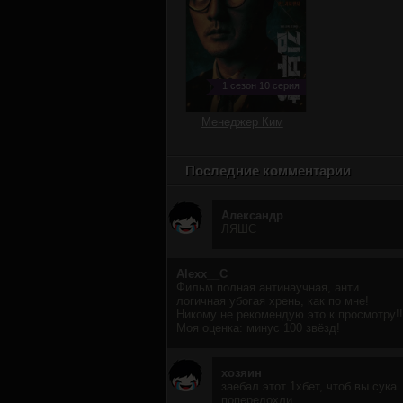
1 сезон 10 серия
Менеджер Ким
Последние комментарии
Александр
ЛЯШС
Alexx__C
Фильм полная антинаучная, анти
логичная убогая хрень, как по мне!
Никому не рекомендую это к просмотру!!
Моя оценка: минус 100 звёзд!
хозяин
заебал этот 1хбет, чтоб вы сука
попередохли