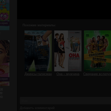
 серия
Похожие материалы
:
0
Джинсы-талисман
Она – мужчина
Свидание вслепу
 серия
ое
ие
но
Добавить комментарий