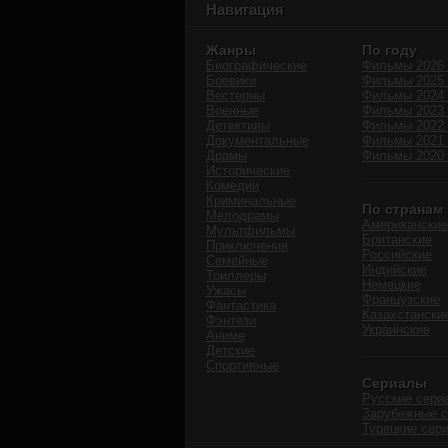
Навигация
Жанры
По году
Биографические
Фильмы 2026 
Боевики
Фильмы 2025 
Вестерны
Фильмы 2024 
Военные
Фильмы 2023 
Детективы
Фильмы 2022 
Документальные
Фильмы 2021 
Драмы
Фильмы 2020 
Исторические
Комедии
Криминальные
По странам
Мелодрамы
Американские
Мультфильмы
Британские
Приключения
Российские
Семейные
Индийские
Триллеры
Немецкие
Ужасы
Французские
Фантастика
Казахстански
Фэнтези
Украинские
Аниме
Детские
Спортивные
Сериалы
Русские сери
Зарубежные 
Турецкие сер