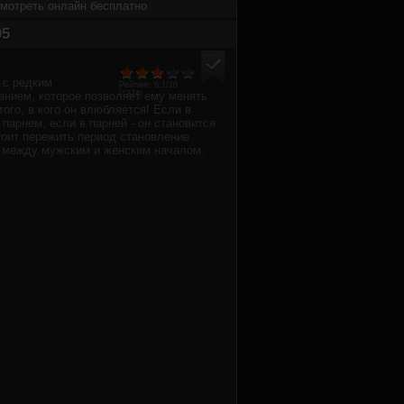
смотреть онлайн бесплатно
05
 с редким
Рейтинг:
6.1
/10
анием, которое позволяет ему менять
(
1374
)
того, в кого он влюбляется! Если в
 парнем, если в парней - он становится
оит пережить период становление
р между мужским и женским началом.