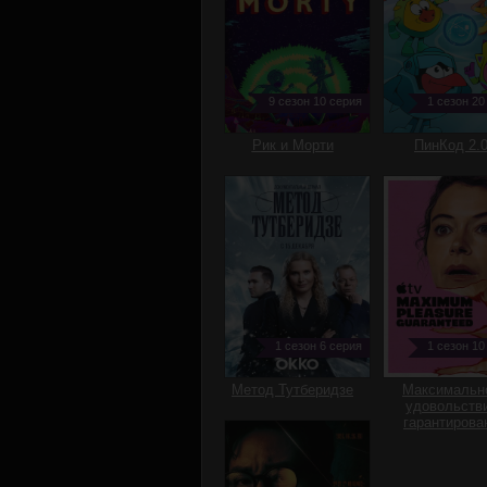
9 сезон 10 серия
1 сезон 20
Рик и Морти
ПинКод 2.
1 сезон 6 серия
1 сезон 10
Метод Тутберидзе
Максимальн
удовольств
гарантирова