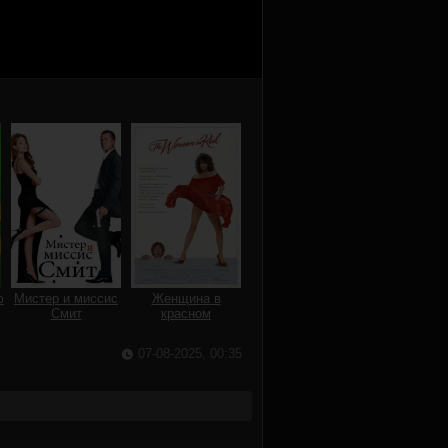
ю
Мистер и миссис
Женщина в
Смит
красном
07-08-2025, 00:35