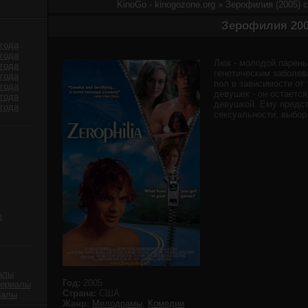
KinoGo - kinogozone.org
» Зерофилия (2005) 
Зерофилия 20
года
года
Люк - молодой парень
года
генетическим заболев
года
пол в зависимости от 
года
девушек - он остается
года
девушкой. Ему предст
года
сексуальности, выбо
е
алы
Год:
2005
сериалы
Страна:
США
иалы
Жанр:
Мелодрамы
,
Комедии