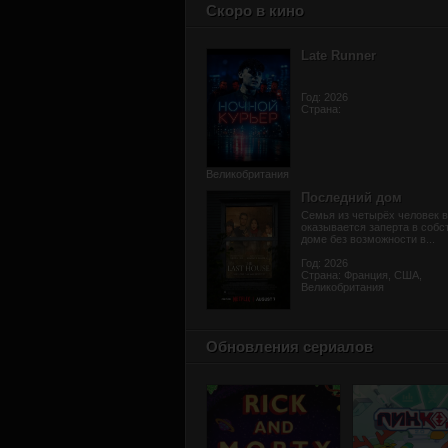
Скоро в кино
Late Runner
Год: 2026
Страна:
Великобритания
Последний дом
Семья из четырёх человек 
оказывается заперта в соб
доме без возможности в...
Год: 2026
Страна: Франция, США,
Великобритания
Обновления сериалов