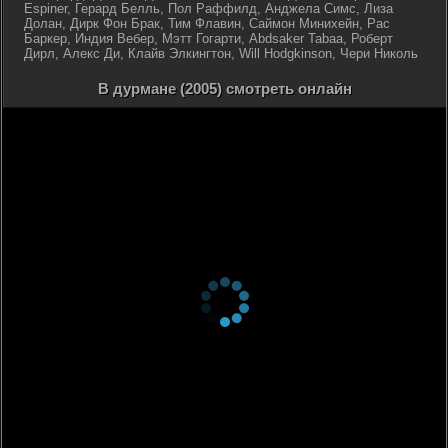
Espiner, Герард Белль, Пол Раффилд, Анджела Симс, Лиза
Долан, Дирк Фон Брак, Тим Флавин, Саймон Минихейн, Рас
Баркер, Индия Вебер, Мэтт Гогарти, Abdsaker Tabaa, Роберт
Дирл, Алекс Ди, Клайв Элкингтон, Will Hodgkinson, Чери Николь
В дурмане (2005) смотреть онлайн