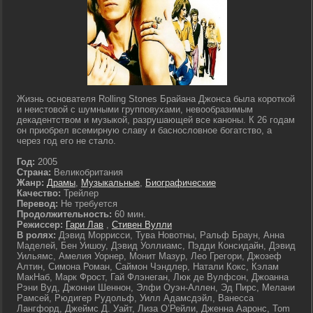
Жизнь основателя Rolling Stones Брайана Джонса была короткой
и неистовой с шумными групповухами, невообразимым
декадентством и музыкой, разрушающей все каноны. К 26 годам
он приобрел всемирную славу и баснословное богатство, а
через год его не стало.
Год:
2005
Страна:
Великобритания
Жанр:
Драмы
,
Музыкальные
,
Биографические
Качество:
Трейлер
Перевод:
Не требуется
Продолжительность:
60 мин.
Режиссер:
Гари Лав
,
Стивен Вулли
В ролях:
Дэвид Моррисси, Тува Новотны, Ральф Браун, Анна
Маделей, Бен Уишоу, Дэвид Уоллиамс, Пэдди Консидайн, Дэвид
Уильямс, Амелия Уорнер, Монит Мазур, Лео Грегори, Джозеф
Алтин, Симона Роман, Саймон Чэндлер, Натали Кокс, Кэлам
МакНаб, Марк Фрост, Гай Флэнеган, Люк де Вулфсон, Джоанна
Рэни Вуд, Джонни Шеннон, Элфи Оуэн-Аллен, Эд Пирс, Мелани
Рамсей, Рюдигер Рудольф, Уилл Адамсдэйл, Ванесса
Лангфорд, Джеймс Д. Уайт, Лиза О’Рейли, Дженна Ааронс, Tom