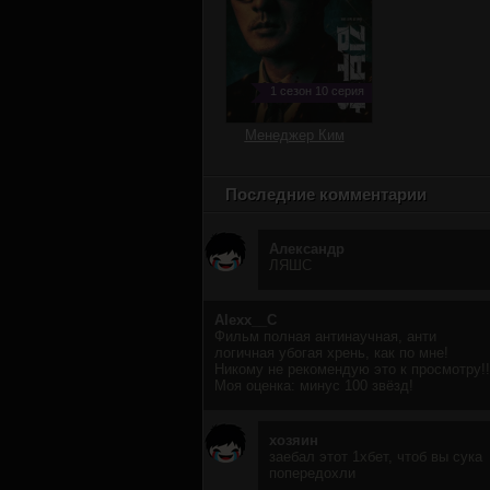
1 сезон 10 серия
Менеджер Ким
Последние комментарии
Александр
ЛЯШС
Alexx__C
Фильм полная антинаучная, анти
логичная убогая хрень, как по мне!
Никому не рекомендую это к просмотру!!
Моя оценка: минус 100 звёзд!
хозяин
заебал этот 1хбет, чтоб вы сука
попередохли