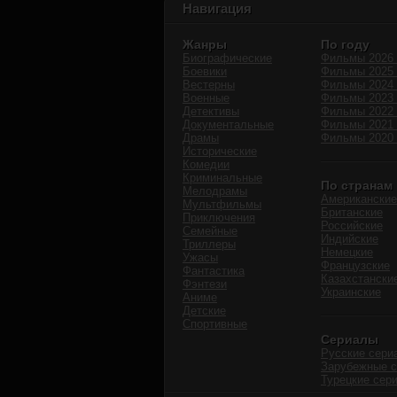
Навигация
Жанры
По году
Биографические
Фильмы 2026 
Боевики
Фильмы 2025 
Вестерны
Фильмы 2024 
Военные
Фильмы 2023 
Детективы
Фильмы 2022 
Документальные
Фильмы 2021 
Драмы
Фильмы 2020 
Исторические
Комедии
Криминальные
По странам
Мелодрамы
Американские
Мультфильмы
Британские
Приключения
Российские
Семейные
Индийские
Триллеры
Немецкие
Ужасы
Французские
Фантастика
Казахстански
Фэнтези
Украинские
Аниме
Детские
Спортивные
Сериалы
Русские сери
Зарубежные 
Турецкие сер