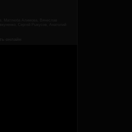
ов, Матлюба Алимова, Вячеслав
вкуненко, Сергей Рыкусов, Анатолий
еть онлайн