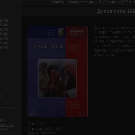
KinoGo - kinogozone.org
» Дикое поле (1991) 
Дикое поле 19
года
года
Как-то в эти края к с
года
Сидора пришли трое. 
года
турецкого плена, где 
года
узнал о спрятанном в 
года
казной. Казаки, посо
года
поиски, но казну уже 
и спрятали.
е
алы
Год:
1991
сериалы
Страна:
СССР, СНГ
иалы
Жанр:
Боевики