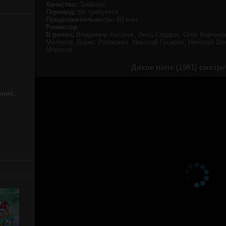
Качество:
Трейлер
Перевод:
Не требуется
Продолжительность:
60 мин.
Режиссер:
В ролях:
Владимир Антоник, Лесь Сердюк, Олег Корчик
Мелехов, Борис Рубашкин, Николай Гусаров, Николай Ше
Морозов
Дикое поле (1991) смотр
ения.