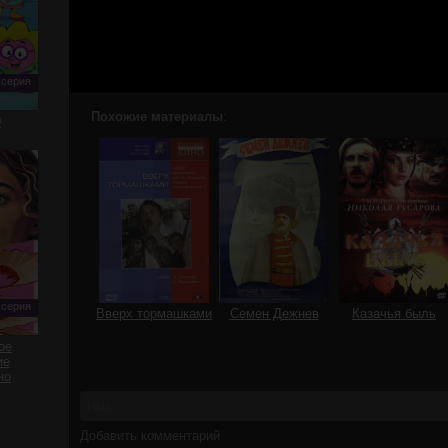
 серия
Похожие материалы
:
0
 серия
Вверх тормашками
Семен Дежнев
Казачья быль
ое
ие
но
Добавить комментарий