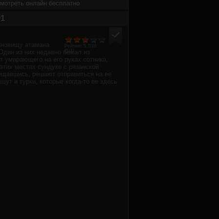
смотреть онлайн бесплатно
91
тановищу атамана
Рейтинг:
5.7
/10
Один из них недавно бежал из
(
511
)
от умирающего на его руках сотника,
этих местах сундуке с рязанской
вещавшись, решают отправиться на ее
ищут и турки, которые когда-то ее здесь