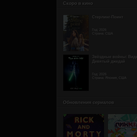
Скоро в кино
Стерлинг-Поинт
Год: 2026
Страна: США
Звёздные войны: Вид
Девятый джедай
Год: 2026
Страна: Япония, США
Обновления сериалов