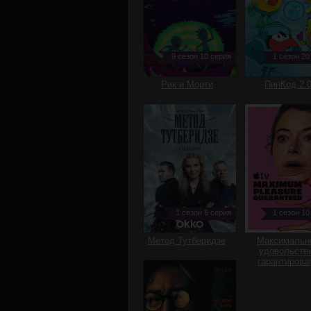
9 сезон 10 серия
1 сезон 20
Рик и Морти
ПинКод 2.
1 сезон 6 серия
1 сезон 10
Метод Тутберидзе
Максимальн
удовольств
гарантирова