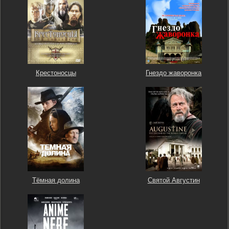
Крестоносцы
Гнездо жаворонка
Тёмная долина
Святой Августин