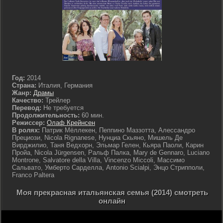
Год:
2014
Страна:
Италия, Германия
Жанр:
Драмы
Качество:
Трейлер
Перевод:
Не требуется
Продолжительность:
60 мин.
Режиссер:
Олаф Крейнсен
В ролях:
Патрик Мёллекен, Пеппино Маззотта, Алессандро
Прециози, Nicola Rignanese, Нунциа Скьяно, Мишель Де
Вирджилио, Таня Ведхорн, Эльмар Гелен, Кьяра Паоли, Карин
Пройа, Nicola Jürgensen, Ральф Палка, Mary de Gennaro, Luciano
Montrone, Salvatore della Villa, Vincenzo Miccoli, Массимо
Сальвато, Умберто Сарделла, Antonio Scialpi, Энцо Стрипполи,
Franco Paltera
Моя прекрасная итальянская семья (2014) смотреть
онлайн