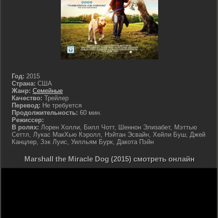
Год:
2015
Страна:
США
Жанр:
Семейные
Качество:
Трейлер
Перевод:
Не требуется
Продолжительность:
60 мин.
Режиссер:
В ролях:
Лорен Холли, Билл Чотт, Шеннон Элизабет, Мэттью
Сеттл, Лукас МакХью Кэролл, Нэйтан Эсвайн, Хейли Буш, Джей
Канцлер, Зэк Луис, Уилльям Бурк, Дакота Пэйн
Marshall the Miracle Dog (2015) смотреть онлайн