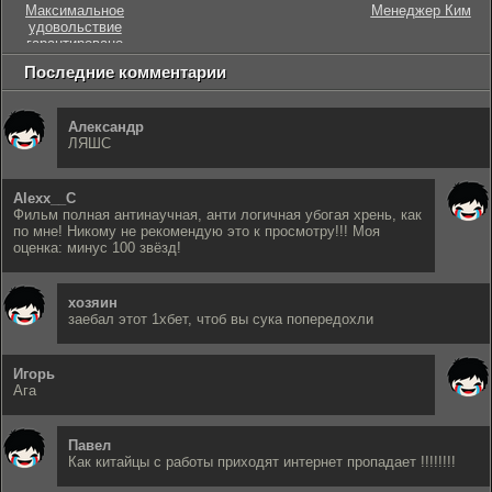
Максимальное
Менеджер Ким
удовольствие
гарантировано
Последние комментарии
Александр
ЛЯШС
Alexx__C
Фильм полная антинаучная, анти логичная убогая хрень, как
по мне! Никому не рекомендую это к просмотру!!! Моя
оценка: минус 100 звёзд!
хозяин
заебал этот 1хбет, чтоб вы сука попередохли
Игорь
Ага
Павел
Как китайцы с работы приходят интернет пропадает !!!!!!!!