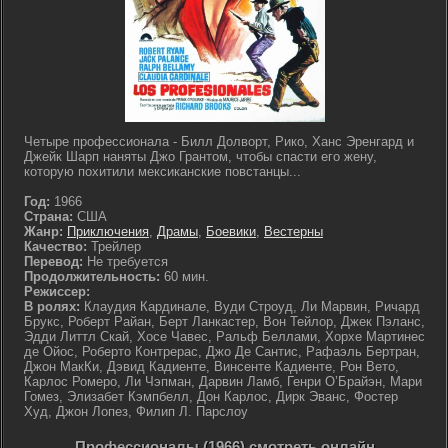
Четыре профессионала - Билл Долворт, Рико, Ханс Эренгард и
Джейк Шарп наняты Джо Грантом, чтобы спасти его жену,
которую похитили мексиканские повстанцы...
Год:
1966
Страна:
США
Жанр:
Приключения
,
Драмы
,
Боевики
,
Вестерны
Качество:
Трейлер
Перевод:
Не требуется
Продолжительность:
60 мин.
Режиссер:
В ролях:
Клаудия Кардинале, Вуди Строуд, Ли Марвин, Ричард
Брукс, Роберт Райан, Берт Ланкастер, Вон Тейлор, Джек Пэланс,
Эдди Литтл Скай, Хосе Чавес, Ральф Беллами, Хорхе Мартинес
де Ойос, Роберто Контрерас, Джо Де Сантис, Рафаэль Бертран,
Джон МакКи, Дэвид Кадиенте, Винсенте Кадиенте, Рон Вето,
Карлос Ромеро, Ли Чэпман, Дарвин Ламб, Генри О’Брайэн, Мари
Гомез, Элизабет Кэмпбелл, Дон Карлос, Дирк Эванс, Фостер
Худ, Джон Лопез, Филип Л. Парслоу
Профессионалы (1966) смотреть онлайн