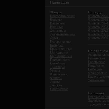
Навигация
Жанры
По году
Биографические
Фильмы 2026 
Боевики
Фильмы 2025 
Вестерны
Фильмы 2024 
Военные
Фильмы 2023 
Детективы
Фильмы 2022 
Документальные
Фильмы 2021 
Драмы
Фильмы 2020 
Исторические
Комедии
Криминальные
По странам
Мелодрамы
Американские
Мультфильмы
Британские
Приключения
Российские
Семейные
Индийские
Триллеры
Немецкие
Ужасы
Французские
Фантастика
Казахстански
Фэнтези
Украинские
Аниме
Детские
Спортивные
Сериалы
Русские сери
Зарубежные 
Турецкие сер