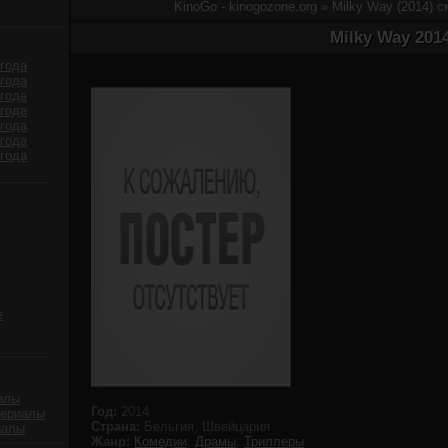
KinoGo - kinogozone.org
» Milky Way (2014) 
Milky Way 201
года
года
года
года
года
года
года
е
алы
Год:
2014
сериалы
Страна:
Бельгия, Швейцария
иалы
Жанр:
Комедии
,
Драмы
,
Триллеры