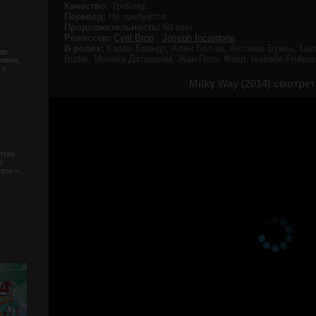
Качество:
Трейлер
Перевод:
Не требуется
Продолжительность:
60 мин.
Режиссер:
Cyril Bron
,
Joseph Incardona
В ролях:
Карло Брандт, Ален Белло, Антонио Буиль, Lionel
де
Budaï, Моника Дитишеим, Жан-Поль Фавр, Isabelle Fruleux,
равил,
э...
Milky Way (2014) смотре
тких
:
ти ч...