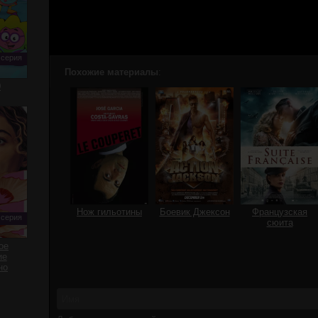
 серия
Похожие материалы
:
0
Нож гильотины
Боевик Джексон
Французская
 серия
сюита
ое
ие
но