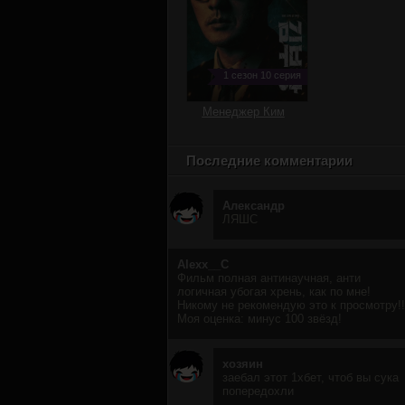
1 сезон 10 серия
Менеджер Ким
Последние комментарии
Александр
ЛЯШС
Alexx__C
Фильм полная антинаучная, анти
логичная убогая хрень, как по мне!
Никому не рекомендую это к просмотру!!
Моя оценка: минус 100 звёзд!
хозяин
заебал этот 1хбет, чтоб вы сука
попередохли