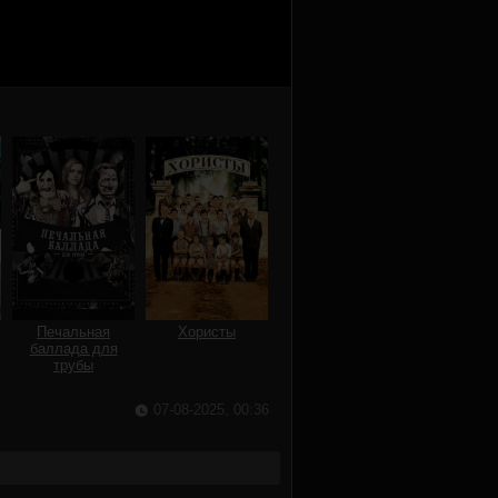
Печальная
Хористы
баллада для
трубы
07-08-2025, 00:36