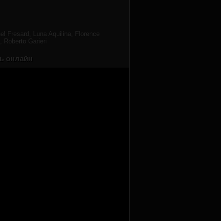
 Fresard, Luna Aquilina, Florence
 Roberto Garieri
ть онлайн