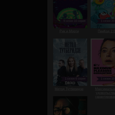
9 сезон 10 серия
1 сезон 20
Рик и Морти
ПинКод 2.
1 сезон 6 серия
1 сезон 10
Метод Тутберидзе
Максимальн
удовольств
гарантирова