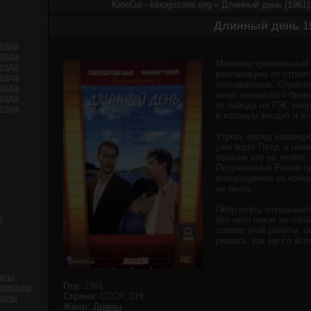
KinoGo - kinogozone.org
» Длинный день (1961)
Длинный день 1
года
года
Машиностроительный 
года
рекламацию от строит
года
экскаваторов. Строит
года
из-за заводского брак
года
от завода на ГЭС нап
года
в которую входит и ег
Утром, перед команди
уже ждет Петр, и неож
больше его не любит, 
Потрясенный Роман пр
возвращению из коман
не было.
Петр ехать отказывает
е
без него никак не обо
совместной работы, о
решить, как им со вс
алы
Год:
1961
сериалы
Страна:
СССР, СНГ
иалы
Жанр:
Драмы