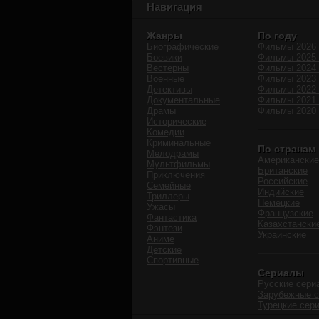
Навигация
Жанры
По году
Биографические
Фильмы 2026 
Боевики
Фильмы 2025 
Вестерны
Фильмы 2024 
Военные
Фильмы 2023 
Детективы
Фильмы 2022 
Документальные
Фильмы 2021 
Драмы
Фильмы 2020 
Исторические
Комедии
Криминальные
По странам
Мелодрамы
Американские
Мультфильмы
Британские
Приключения
Российские
Семейные
Индийские
Триллеры
Немецкие
Ужасы
Французские
Фантастика
Казахстански
Фэнтези
Украинские
Аниме
Детские
Спортивные
Сериалы
Русские сери
Зарубежные 
Турецкие сер