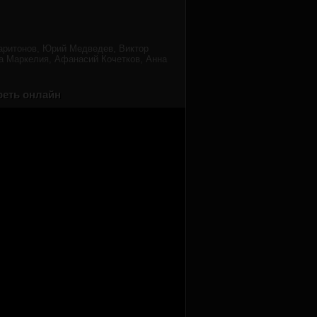
аритонов, Юрий Медведев, Виктор
а Маркелия, Афанасий Кочетков, Анна
реть онлайн