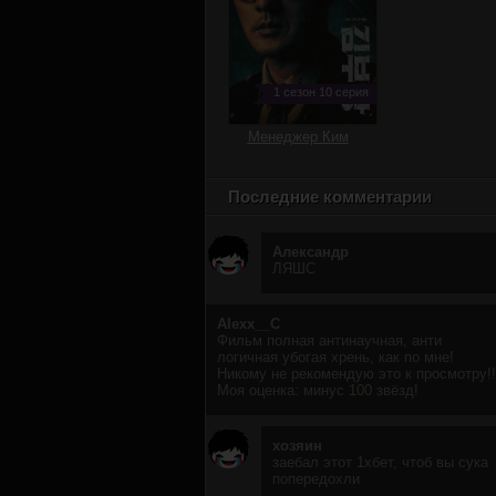
1 сезон 10 серия
Менеджер Ким
Последние комментарии
Александр
ЛЯШС
Alexx__C
Фильм полная антинаучная, анти
логичная убогая хрень, как по мне!
Никому не рекомендую это к просмотру!!
Моя оценка: минус 100 звёзд!
хозяин
заебал этот 1хбет, чтоб вы сука
попередохли