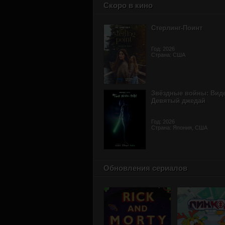
Скоро в кино
Стерлинг-Поинт
Год: 2026
Страна: США
Звёздные войны: Вид
Девятый джедай
Год: 2026
Страна: Япония, США
Обновления сериалов