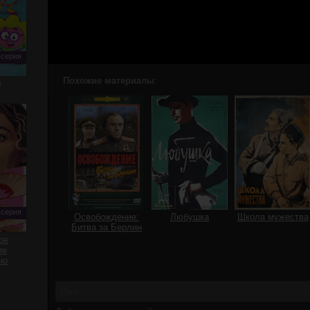
 серия
Похожие материалы
:
0
 серия
Освобождение:
Любушка
Школа мужества
Битва за Берлин
ое
ие
но