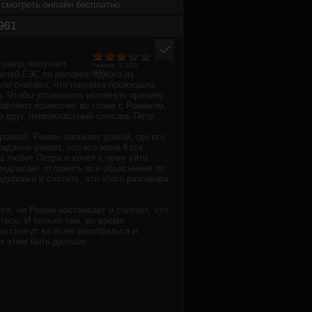
 смотреть онлайн бесплатно
961
завод получает
Рейтинг:
6.1
/10
елей ГЭС по поломке одного из
(
647
)
ели считают, что поломка произошла
а. Чтобы установить истинную причину,
равляют комиссию во главе с Романом,
о друг, первоклассный слесарь Петр.
ровкой, Роман заезжает домой, где его
иданно узнает, что его жена Катя
а любит Петра и хочет к нему уйти.
едлагает отложить все объяснения по
дировки и считать, что этого разговора
ся, но Роман настаивает и считает, что
йтись. И только там, во время
ни смогут во всем разобраться и
ем этим быть дальше.