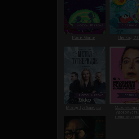
9 сезон 10 серия
1 сезон 20
Рик и Морти
ПинКод 2.
1 сезон 6 серия
1 сезон 10
Метод Тутберидзе
Максимальн
удовольств
гарантирова