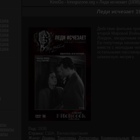
KinoGo - kinogozone.org
» Леди исчезает (1938
Леди исчезает 1
года
года
Действие фильма про
года
второй Мировой Войны
года
Лондон, загадочным о
года
Ее попутчица начинае
года
вместе с молодым чел
года
остальными пассажир
шпионскую интригу.
е
алы
Год:
1938
сериалы
Страна:
США, Великобритания
иалы
Жанр:
Драмы
,
Триллеры
,
Детективы
,
Криминальные
,
Фил