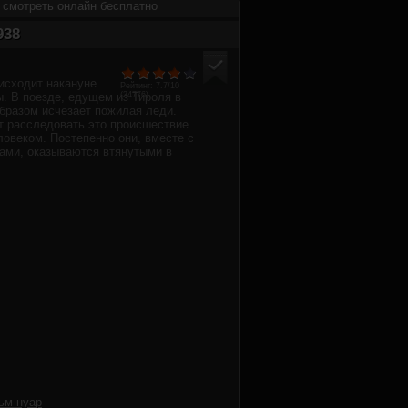
) смотреть онлайн бесплатно
938
исходит накануне
Рейтинг:
7.7
/10
. В поезде, едущем из Тироля в
(
34776
)
бразом исчезает пожилая леди.
т расследовать это происшествие
овеком. Постепенно они, вместе с
ами, оказываются втянутыми в
ьм-нуар