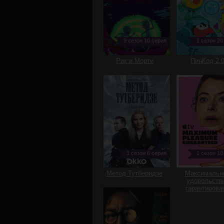
9 сезон 10 серия
1 сезон 20
Рик и Морти
ПинКод 2.
1 сезон 6 серия
1 сезон 10
Метод Тутберидзе
Максимальн
удовольств
гарантирова