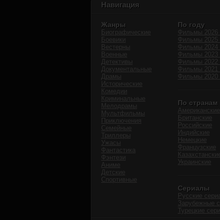
Навигация
Жанры
По году
Биографические
Фильмы 2026 
Боевики
Фильмы 2025 
Вестерны
Фильмы 2024 
Военные
Фильмы 2023 
Детективы
Фильмы 2022 
Документальные
Фильмы 2021 
Драмы
Фильмы 2020 
Исторические
Комедии
Криминальные
По странам
Мелодрамы
Американские
Мультфильмы
Британские
Приключения
Российские
Семейные
Индийские
Триллеры
Немецкие
Ужасы
Французские
Фантастика
Казахстански
Фэнтези
Украинские
Аниме
Детские
Спортивные
Сериалы
Русские сери
Зарубежные 
Турецкие сер