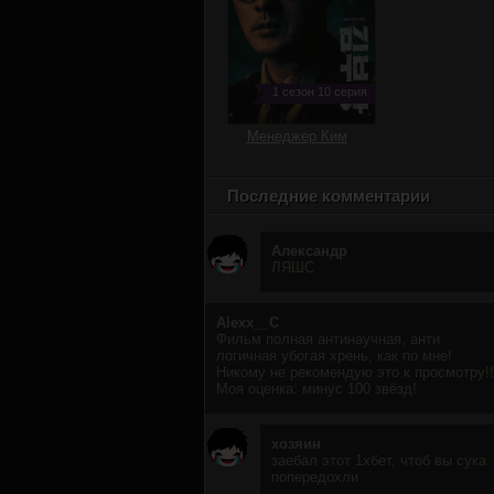
1 сезон 10 серия
Менеджер Ким
Последние комментарии
Александр
ЛЯШС
Alexx__C
Фильм полная антинаучная, анти
логичная убогая хрень, как по мне!
Никому не рекомендую это к просмотру!!
Моя оценка: минус 100 звёзд!
хозяин
заебал этот 1хбет, чтоб вы сука
попередохли