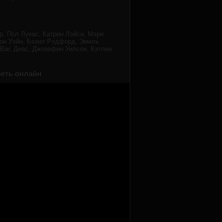
, Пол Лукас, Катрин Лэйси, Мэри
тон Уэйн, Бэзил Рэдфорд, Эмиль
 Вас Диас, Джозефин Уилсон, Кэтлин
реть онлайн