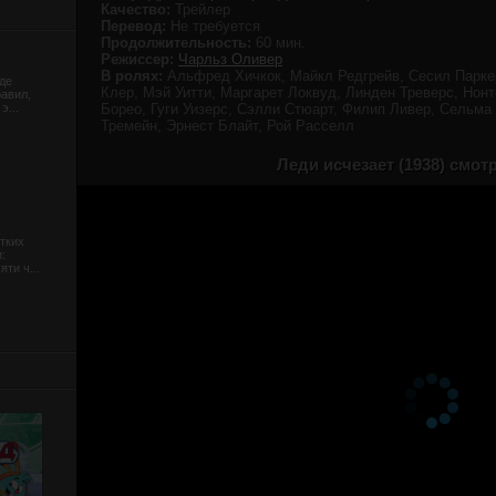
Качество:
Трейлер
Перевод:
Не требуется
Продолжительность:
60 мин.
Режиссер:
Чарльз Оливер
В ролях:
Альфред Хичкок, Майкл Редгрейв, Сесил Паркер
де
Клер, Мэй Уитти, Маргарет Локвуд, Линден Треверс, Нон
равил,
э...
Борео, Гуги Уизерс, Сэлли Стюарт, Филип Ливер, Сельма
Тремейн, Эрнест Блайт, Рой Расселл
Леди исчезает (1938) смот
тких
:
ти ч...