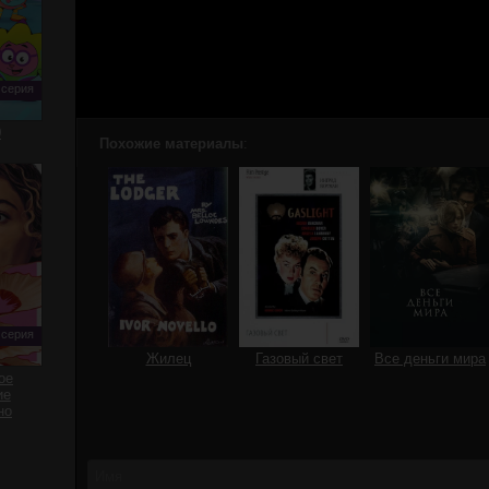
 серия
0
Похожие материалы
:
 серия
Жилец
Газовый свет
Все деньги мира
ое
ие
но