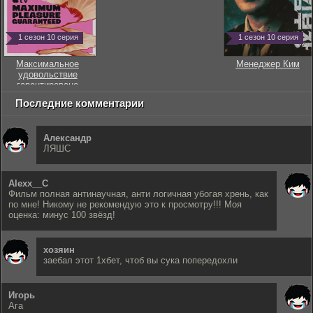
1 сезон 10 серия
1 сезон 10 серия
Максимальное
Менеджер Ким
удовольствие
гарантировано
Последние комментарии
Александр
ЛЯШС
Alexx__C
Фильм полная антинаучная, анти логичная убогая хрень, как
по мне! Никому не рекомендую это к просмотру!!! Моя
оценка: минус 100 звёзд!
хозяин
заебал этот 1хбет, чтоб вы сука попередохли
Игорь
Ага