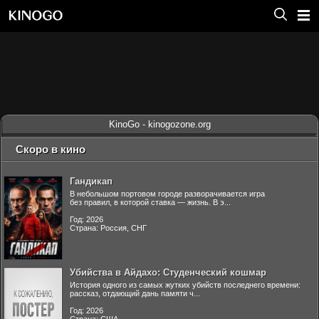
KinoGo - kinogozone.org
Скоро в кино
Гандикап
В небольшом портовом городе разворачивается игра
без правил, в которой ставка — жизнь. В э...
Год: 2026
Страна: Россия, СНГ
Убийства в Айдахо: Студенческий кошмар
История одного из самых жутких убийств последнего времени:
рассказ, отдающий дань памяти ч...
Год: 2026