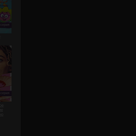
 серия
0
 серия
ое
ие
но