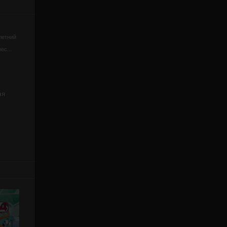
летний
ес...
ня