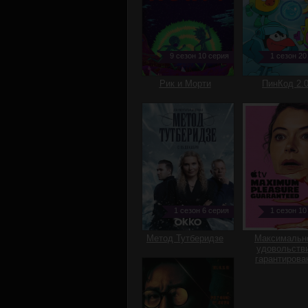
9 сезон 10 серия
1 сезон 20
Рик и Морти
ПинКод 2.
1 сезон 6 серия
1 сезон 10
Метод Тутберидзе
Максимальн
удовольств
гарантирова