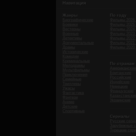
Навигация
Жанры
По году
Биографические
Фильмы 2026 
Боевики
Фильмы 2025 
Вестерны
Фильмы 2024 
Военные
Фильмы 2023 
Детективы
Фильмы 2022 
Документальные
Фильмы 2021 
Драмы
Фильмы 2020 
Исторические
Комедии
Криминальные
По странам
Мелодрамы
Американские
Мультфильмы
Британские
Приключения
Российские
Семейные
Индийские
Триллеры
Немецкие
Ужасы
Французские
Фантастика
Казахстански
Фэнтези
Украинские
Аниме
Детские
Спортивные
Сериалы
Русские сери
Зарубежные 
Турецкие сер