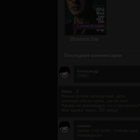
1 сезон 10 серия
Менеджер Ким
Последние комментарии
Александр
ЛЯШС
Alexx__C
Фильм полная антинаучная, анти
логичная убогая хрень, как по мне!
Никому не рекомендую это к просмотру!!
Моя оценка: минус 100 звёзд!
хозяин
заебал этот 1хбет, чтоб вы сука
попередохли