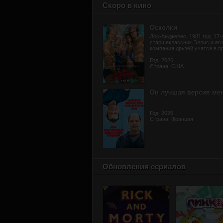
Скоро в кино
Осколки
Лос-Анджелес, 1981 год. 17-
старшеклассник Эллис и его
компания друзей учатся в пр
Год: 2026
Страна: США
Он лучшая версия ме
Год: 2026
Страна: Франция
Обновления сериалов