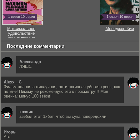
1 сезон 10 серия
1 сезон 10 серия
Максимальное
Менеджер Ким
удовольствие
гарантировано
Последние комментарии
Александр
ЛЯШС
Alexx__C
Фильм полная антинаучная, анти логичная убогая хрень, как
по мне! Никому не рекомендую это к просмотру!!! Моя
оценка: минус 100 звёзд!
хозяин
заебал этот 1хбет, чтоб вы сука попередохли
Игорь
Ага