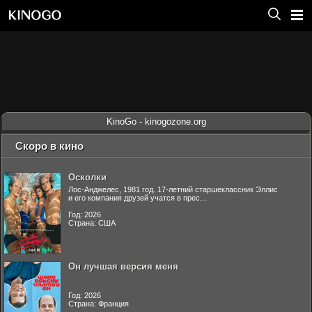
KinoGo - kinogozone.org
Скоро в кино
Осколки
Лос-Анджелес, 1981 год. 17-летний старшеклассник Эллис
и его компания друзей учатся в прес...
Год: 2026
Страна: США
Он лучшая версия меня
Год: 2026
Страна: Франция