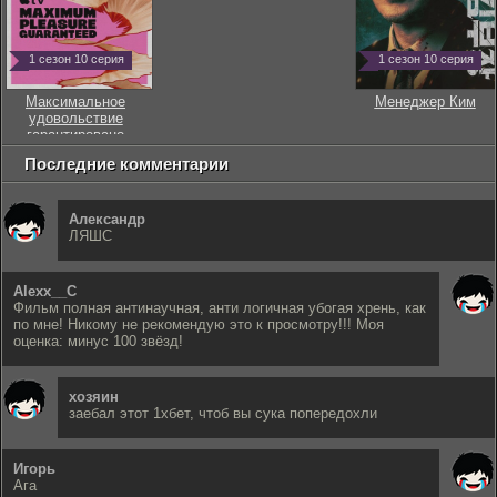
1 сезон 10 серия
1 сезон 10 серия
Максимальное
Менеджер Ким
удовольствие
гарантировано
Последние комментарии
Александр
ЛЯШС
Alexx__C
Фильм полная антинаучная, анти логичная убогая хрень, как
по мне! Никому не рекомендую это к просмотру!!! Моя
оценка: минус 100 звёзд!
хозяин
заебал этот 1хбет, чтоб вы сука попередохли
Игорь
Ага