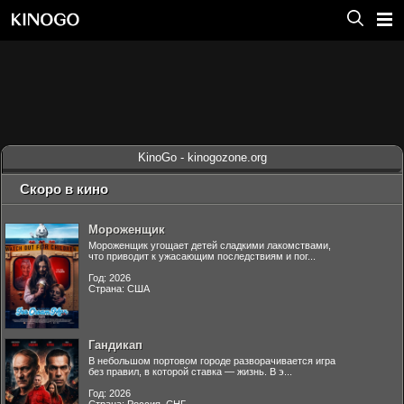
KinoGo - kinogozone.org
Скоро в кино
Мороженщик
Мороженщик угощает детей сладкими лакомствами,
что приводит к ужасающим последствиям и пог...
Год: 2026
Страна: США
Гандикап
В небольшом портовом городе разворачивается игра
без правил, в которой ставка — жизнь. В э...
Год: 2026