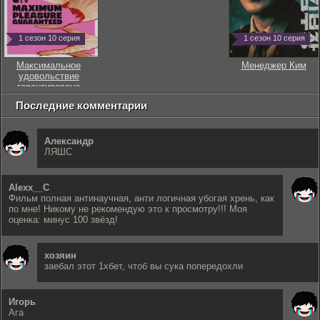
1 сезон 10 серия
1 сезон 10 серия
Максимальное
Менеджер Ким
удовольствие
гарантировано
Последние комментарии
Александр
ЛЯШС
Alexx__C
Фильм полная антинаучная, анти логичная убогая хрень, как
по мне! Никому не рекомендую это к просмотру!!! Моя
оценка: минус 100 звёзд!
хозяин
заебал этот 1хбет, чтоб вы сука попередохли
Игорь
Ага