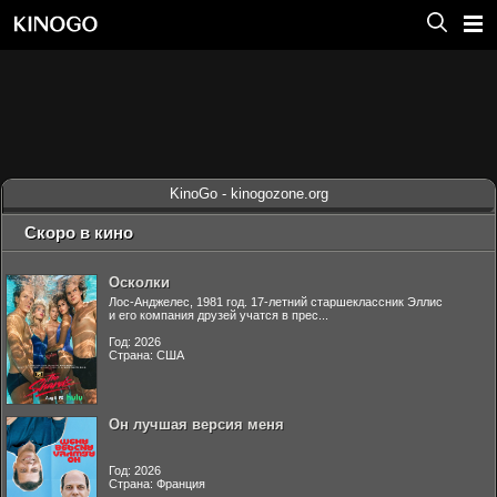
KinoGo - kinogozone.org
Скоро в кино
Осколки
Лос-Анджелес, 1981 год. 17-летний старшеклассник Эллис
и его компания друзей учатся в прес...
Год: 2026
Страна: США
Он лучшая версия меня
Год: 2026
Страна: Франция