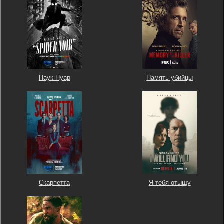
Паук-Нуар
Память убийцы
Скарпетта
Я тебя отыщу