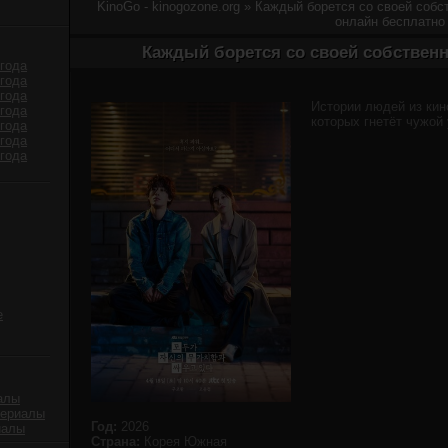
KinoGo - kinogozone.org
» Каждый борется со своей собс
онлайн бесплатно
Каждый борется со своей собствен
года
года
года
Истории людей из кин
года
которых гнетёт чужой 
года
года
года
е
алы
сериалы
Год:
2026
иалы
Страна:
Корея Южная