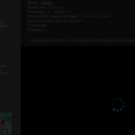
Жанр:
Драмы
Качество:
Трейлер
Перевод:
Не требуется
Последняя серия онлайн:
1 сезон 12 серия
Продолжительность:
60 мин.
де
Режиссер:
равил,
э...
В ролях:
Каждый борется со своей собственной никчём
тких
:
ти ч...