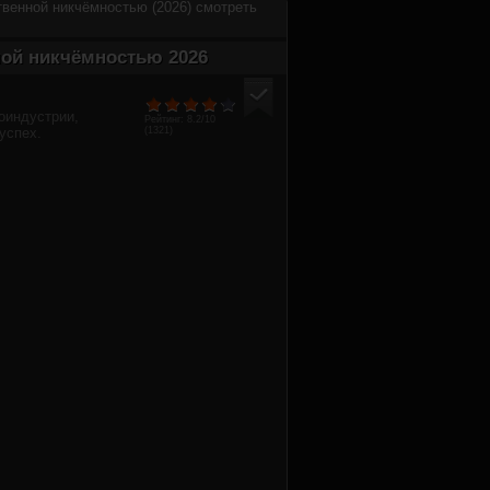
твенной никчёмностью (2026) смотреть
ной никчёмностью 2026
оиндустрии,
Рейтинг:
8.2
/10
успех.
(
1321
)