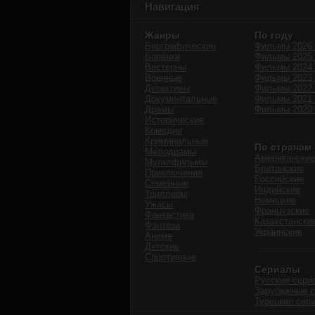
Навигация
Жанры
По году
Биографические
Фильмы 2026 
Боевики
Фильмы 2025 
Вестерны
Фильмы 2024 
Военные
Фильмы 2023 
Детективы
Фильмы 2022 
Документальные
Фильмы 2021 
Драмы
Фильмы 2020 
Исторические
Комедии
Криминальные
По странам
Мелодрамы
Американские
Мультфильмы
Британские
Приключения
Российские
Семейные
Индийские
Триллеры
Немецкие
Ужасы
Французские
Фантастика
Казахстански
Фэнтези
Украинские
Аниме
Детские
Спортивные
Сериалы
Русские сери
Зарубежные 
Турецкие сер