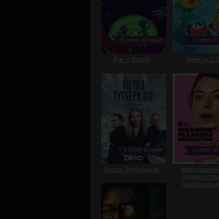
9 сезон 10 серия
1 сезон 20
Рик и Морти
ПинКод 2.
1 сезон 6 серия
1 сезон 10
Метод Тутберидзе
Максимальн
удовольств
гарантирова