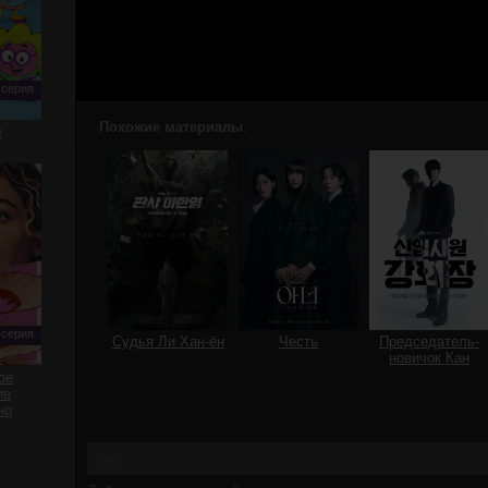
 серия
Похожие материалы
:
0
 серия
Судья Ли Хан-ён
Честь
Председатель-
новичок Кан
ое
ие
но