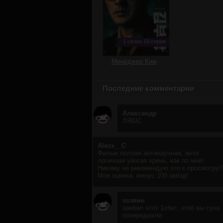
1 сезон 10 серия
Менеджер Ким
Последние комментарии
Александр
ЛЯШС
Alexx__C
Фильм полная антинаучная, анти
логичная убогая хрень, как по мне!
Никому не рекомендую это к просмотру!!
Моя оценка: минус 100 звёзд!
хозяин
заебал этот 1хбет, чтоб вы сука
попередохли