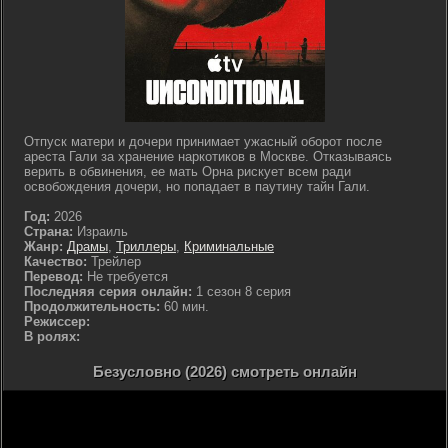
Отпуск матери и дочери принимает ужасный оборот после
ареста Гали за хранение наркотиков в Москве. Отказываясь
верить в обвинения, ее мать Орна рискует всем ради
освобождения дочери, но попадает в паутину тайн Гали.
Год:
2026
Страна:
Израиль
Жанр:
Драмы
,
Триллеры
,
Криминальные
Качество:
Трейлер
Перевод:
Не требуется
Последняя серия онлайн:
1 сезон 8 серия
Продолжительность:
60 мин.
Режиссер:
В ролях:
Безусловно (2026) смотреть онлайн