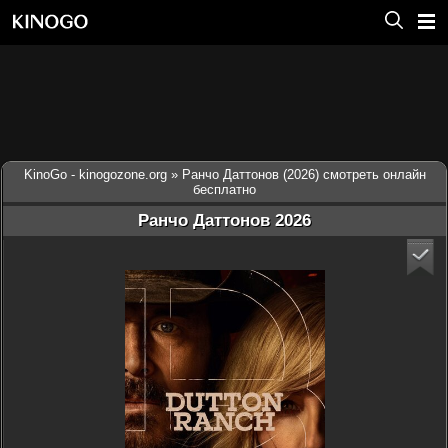
KinoGo - kinogozone.org
» Ранчо Даттонов (2026) смотреть онлайн
бесплатно
Ранчо Даттонов 2026