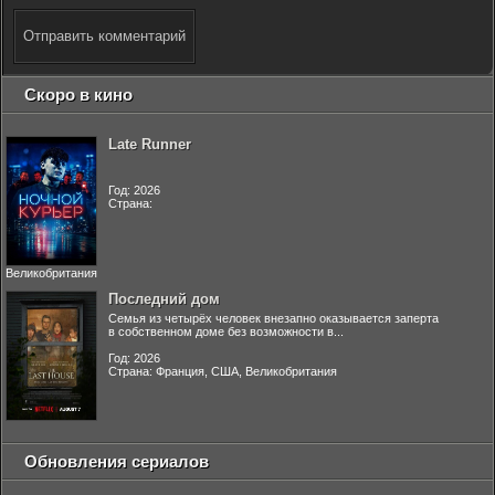
Отправить комментарий
Скоро в кино
Late Runner
Год: 2026
Страна:
Великобритания
Последний дом
Семья из четырёх человек внезапно оказывается заперта
в собственном доме без возможности в...
Год: 2026
Страна: Франция, США, Великобритания
Обновления сериалов