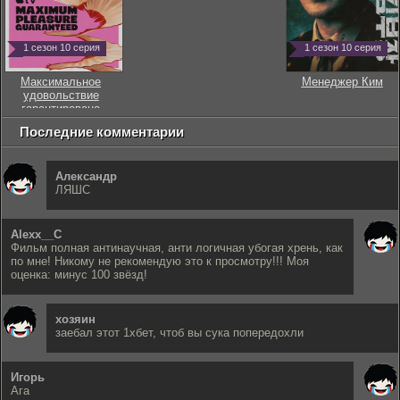
1 сезон 10 серия
1 сезон 10 серия
Максимальное
Менеджер Ким
удовольствие
гарантировано
Последние комментарии
Александр
ЛЯШС
Alexx__C
Фильм полная антинаучная, анти логичная убогая хрень, как
по мне! Никому не рекомендую это к просмотру!!! Моя
оценка: минус 100 звёзд!
хозяин
заебал этот 1хбет, чтоб вы сука попередохли
Игорь
Ага