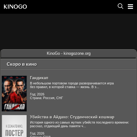
KinoGo - kinogozone.org
Скоро в кино
Гандикап
В небольшом портовом городе разворачивается игра
без правил, в которой ставка — жизнь. В э...
Год: 2026
Страна: Россия, СНГ
Убийства в Айдахо: Студенческий кошмар
История одного из самых жутких убийств последнего времени:
рассказ, отдающий дань памяти ч...
Год: 2026