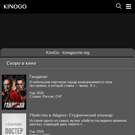
KinoGo - kinogozone.org
Скоро в кино
Гандикап
В небольшом портовом городе разворачивается игра
без правил, в которой ставка — жизнь. В э...
Год: 2026
Страна: Россия, СНГ
Убийства в Айдахо: Студенческий кошмар
История одного из самых жутких убийств последнего времени:
рассказ, отдающий дань памяти ч...
Год: 2026