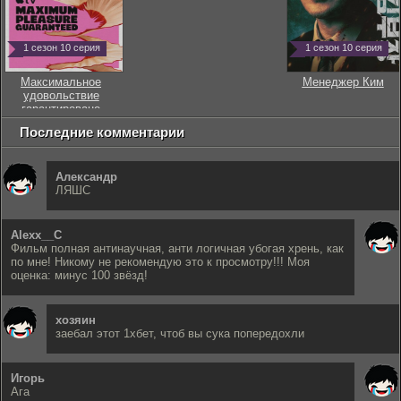
1 сезон 10 серия
1 сезон 10 серия
Максимальное
Менеджер Ким
удовольствие
гарантировано
Последние комментарии
Александр
ЛЯШС
Alexx__C
Фильм полная антинаучная, анти логичная убогая хрень, как
по мне! Никому не рекомендую это к просмотру!!! Моя
оценка: минус 100 звёзд!
хозяин
заебал этот 1хбет, чтоб вы сука попередохли
Игорь
Ага