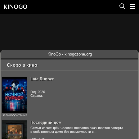
KinoGo - kinogozone.org
Скоро в кино
Late Runner
Год: 2026
Страна:
Великобритания
Последний дом
Семья из четырёх человек внезапно оказывается заперта
в собственном доме без возможности в...