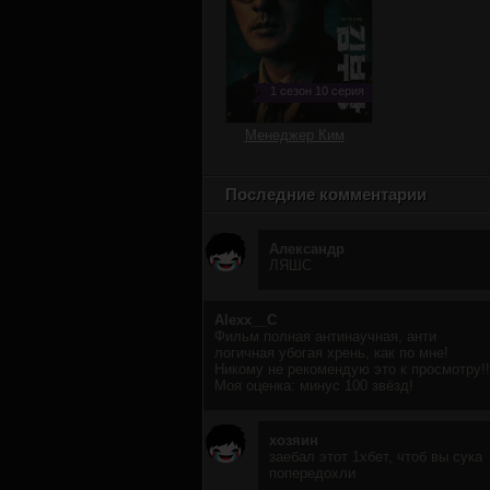
1 сезон 10 серия
Менеджер Ким
Последние комментарии
Александр
ЛЯШС
Alexx__C
Фильм полная антинаучная, анти
логичная убогая хрень, как по мне!
Никому не рекомендую это к просмотру!!
Моя оценка: минус 100 звёзд!
хозяин
заебал этот 1хбет, чтоб вы сука
попередохли