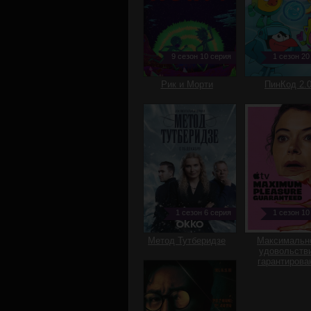
9 сезон 10 серия
1 сезон 20
Рик и Морти
ПинКод 2.
1 сезон 6 серия
1 сезон 10
Метод Тутберидзе
Максимальн
удовольств
гарантирова