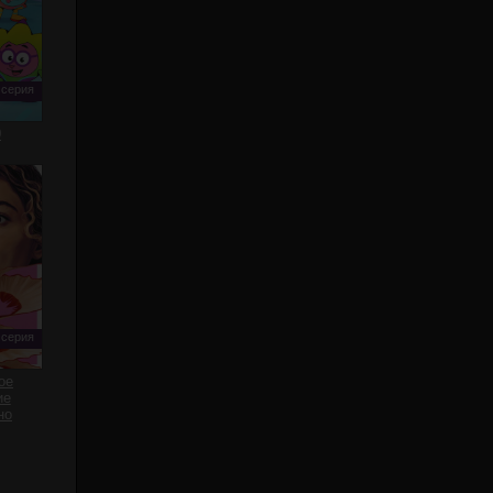
 серия
0
 серия
ое
ие
но