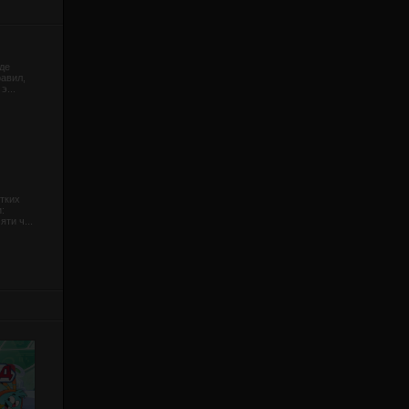
де
равил,
э...
тких
:
ти ч...