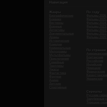
Навигация
Жанры
По году
Биографические
Фильмы 2026 
Боевики
Фильмы 2025 
Вестерны
Фильмы 2024 
Военные
Фильмы 2023 
Детективы
Фильмы 2022 
Документальные
Фильмы 2021 
Драмы
Фильмы 2020 
Исторические
Комедии
Криминальные
По странам
Мелодрамы
Американские
Мультфильмы
Британские
Приключения
Российские
Семейные
Индийские
Триллеры
Немецкие
Ужасы
Французские
Фантастика
Казахстански
Фэнтези
Украинские
Аниме
Детские
Спортивные
Сериалы
Русские сери
Зарубежные 
Турецкие сер