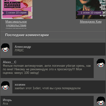
1 сезон 10 серия
1 сезон 10 серия
Максимальное
Менеджер Ким
удовольствие
гарантировано
Последние комментарии
Александр
ЛЯШС
Alexx__C
Фильм полная антинаучная, анти логичная убогая хрень, как
по мне! Никому не рекомендую это к просмотру!!! Моя
оценка: минус 100 звёзд!
хозяин
заебал этот 1хбет, чтоб вы сука попередохли
Игорь
Ага