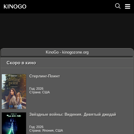
KinoGo - kinogozone.org
Скоро в кино
Стерлинг-Поинт
Год: 2026
Страна: США
Звёздные войны: Видения. Девятый джедай
Год: 2026
Страна: Япония, США