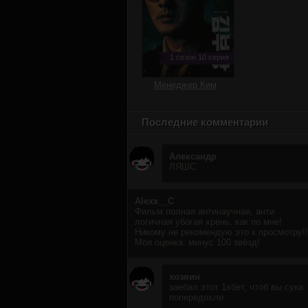
1 сезон 10 серия
Менеджер Ким
Последние комментарии
Александр
ЛЯШС
Alexx__C
Фильм полная антинаучная, анти
логичная убогая хрень, как по мне!
Никому не рекомендую это к просмотру!!
Моя оценка: минус 100 звёзд!
хозяин
заебал этот 1хбет, чтоб вы сука
попередохли