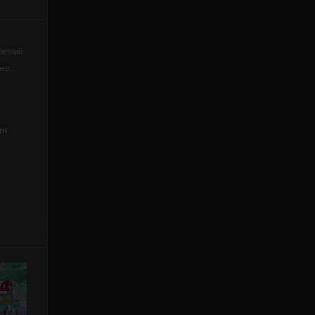
летний
ес...
ня