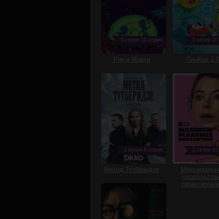
9 сезон 10 серия
1 сезон 20
Рик и Морти
ПинКод 2.
1 сезон 6 серия
1 сезон 10
Метод Тутберидзе
Максимальн
удовольств
гарантирова