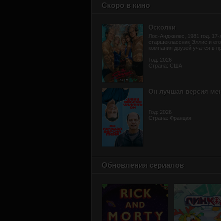
Скоро в кино
Осколки
Лос-Анджелес, 1981 год. 17-
старшеклассник Эллис и его
компания друзей учатся в пр
Год: 2026
Страна: США
Он лучшая версия ме
Год: 2026
Страна: Франция
Обновления сериалов