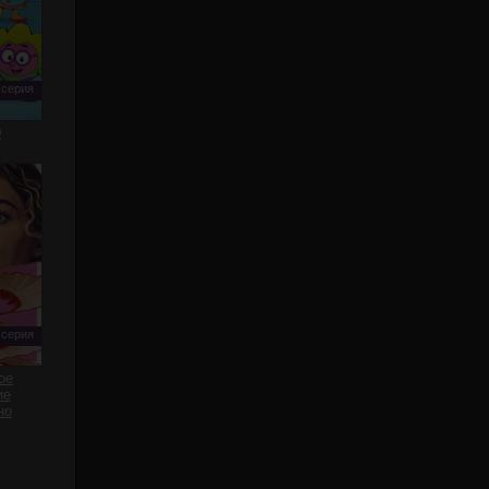
 серия
0
 серия
ое
ие
но