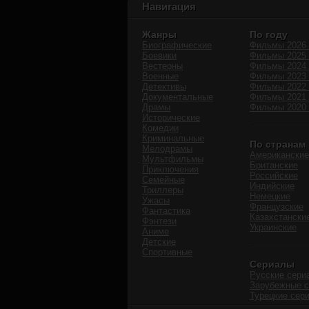
Навигация
Жанры
По году
Биографические
Фильмы 2026 
Боевики
Фильмы 2025 
Вестерны
Фильмы 2024 
Военные
Фильмы 2023 
Детективы
Фильмы 2022 
Документальные
Фильмы 2021 
Драмы
Фильмы 2020 
Исторические
Комедии
Криминальные
По странам
Мелодрамы
Американские
Мультфильмы
Британские
Приключения
Российские
Семейные
Индийские
Триллеры
Немецкие
Ужасы
Французские
Фантастика
Казахстански
Фэнтези
Украинские
Аниме
Детские
Спортивные
Сериалы
Русские сери
Зарубежные 
Турецкие сер